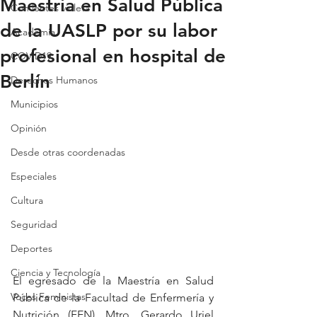
Maestría en Salud Pública
Con lentes violeta
de la UASLP por su labor
Academia
profesional en hospital de
COVID19
Berlín
Derechos Humanos
Municipios
Opinión
Desde otras coordenadas
Especiales
Cultura
Seguridad
Deportes
Ciencia y Tecnología
El egresado de la Maestría en Salud 
Voces Feministas
Pública de la Facultad de Enfermería y 
Nutrición (FEN), Mtro. Gerardo Uriel 