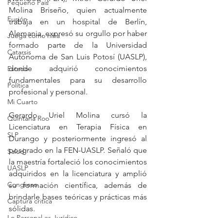
Pequeño País
Molina Briseño, quien actualmente 
Fusión
trabaja en un hospital de Berlín, 
Alemania, expresó su orgullo por haber 
Juega como niña
formado parte de la Universidad 
Catarsis
Autónoma de San Luis Potosí (UASLP), 
donde adquirió conocimientos 
Estado
fundamentales para su desarrollo 
Política
profesional y personal.
Mi Cuarto
Gerardo Uriel Molina cursó la 
Quintana Roo
Licenciatura en Terapia Física en 
SLP
Durango y posteriormente ingresó al 
posgrado en la FEN-UASLP. Señaló que 
Salud
la maestría fortaleció los conocimientos 
UASLP
adquiridos en la licenciatura y amplió 
Congreso
su formación científica, además de 
brindarle bases teóricas y prácticas más 
Captura critica
sólidas.
Lo Personal es Jurídico