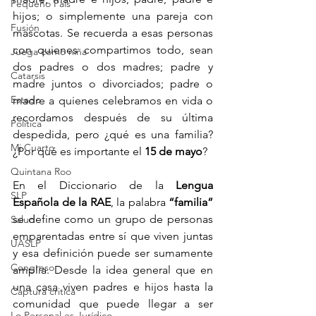
Pequeño País
hijos; o simplemente una pareja con 
Fusión
mascotas. Se recuerda a esas personas 
con quienes compartimos todo, sean 
Juega como niña
dos padres o dos madres; padre y 
Catarsis
madre juntos o divorciados; padre o 
Estado
madre a quienes celebramos en vida o 
recordamos después de su última 
Política
despedida, pero ¿qué es una familia? 
Mi Cuarto
¿Por qué es importante el 
15 de mayo
?
Quintana Roo
En el Diccionario de la
 Lengua 
SLP
Española de la RAE
, la palabra 
“familia”
se define como un grupo de personas 
Salud
emparentadas entre sí que viven juntas 
UASLP
y esa definición puede ser sumamente 
Congreso
amplia. Desde la idea general que en 
una casa viven padres e hijos hasta la 
Captura critica
comunidad que puede llegar a ser 
Lo Personal es Jurídico