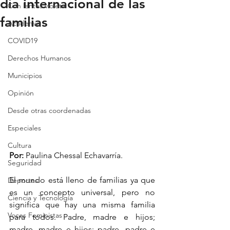
día internacional de las
Con lentes violeta
familias
Academia
COVID19
Derechos Humanos
Municipios
Opinión
Desde otras coordenadas
Especiales
Cultura
Por: 
Paulina Chessal Echavarría.
Seguridad
El mundo está lleno de familias ya que 
Deportes
es un concepto universal, pero no 
Ciencia y Tecnología
significa que hay una misma familia 
Voces Feministas
para todos. Padre, madre e hijos; 
madre, madre e hijos; padre, padre e 