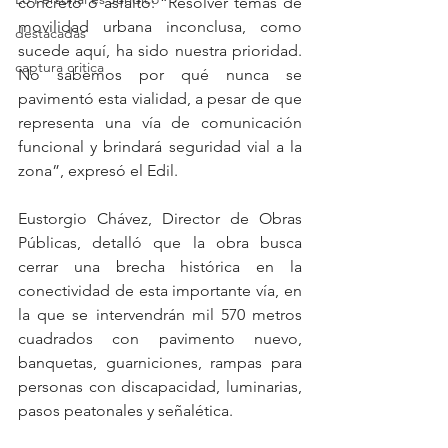
concreto o asfalto: “Resolver temas de 
movilidad urbana inconclusa, como 
destacadas
sucede aquí, ha sido nuestra prioridad. 
captura critica
No sabemos por qué nunca se 
pavimentó esta vialidad, a pesar de que 
representa una vía de comunicación 
funcional y brindará seguridad vial a la 
zona”, expresó el Edil.
Eustorgio Chávez, Director de Obras 
Públicas, detalló que la obra busca 
cerrar una brecha histórica en la 
conectividad de esta importante vía, en 
la que se intervendrán mil 570 metros 
cuadrados con pavimento nuevo, 
banquetas, guarniciones, rampas para 
personas con discapacidad, luminarias, 
pasos peatonales y señalética.