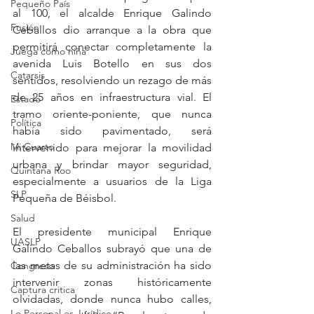
Pequeño País
al 100, el alcalde Enrique Galindo 
Fusión
Ceballos dio arranque a la obra que 
permitirá conectar completamente la 
Juega como niña
avenida Luis Botello en sus dos 
Catarsis
sentidos, resolviendo un rezago de más 
de 25 años en infraestructura vial. El 
Estado
tramo oriente-poniente, que nunca 
Política
había sido pavimentado, será 
Mi Cuarto
intervenido para mejorar la movilidad 
urbana y brindar mayor seguridad, 
Quintana Roo
especialmente a usuarios de la Liga 
SLP
Pequeña de Béisbol.
Salud
El presidente municipal Enrique 
UASLP
Galindo Ceballos subrayó que una de 
las metas de su administración ha sido 
Congreso
intervenir zonas históricamente 
Captura critica
olvidadas, donde nunca hubo calles, 
Lo Personal es Jurídico