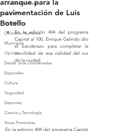
arranque para la
Con lentes violeta
pavimentación de Luis
Academia
Botello
COVID19
En la edición 404 del programa 
Derechos Humanos
Capital al 100, Enrique Galindo dio 
Municipios
el banderazo para completar la 
Opinión
movilidad de esa vialidad del sur 
de la ciudad
Desde otras coordenadas
Especiales
Cultura
Seguridad
Deportes
Ciencia y Tecnología
Voces Feministas
En la edición 404 del programa Capital 