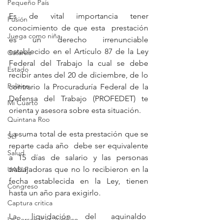
Pequeño País
Es de vital importancia tener 
Fusión
conocimiento de que esta  prestación 
Juega como niña
es un derecho irrenunciable 
establecido en el Artículo 87 de la Ley 
Catarsis
Federal del Trabajo la cual se debe 
Estado
recibir antes del 20 de diciembre, de lo 
Política
contrario la Procuraduría Federal de la 
Defensa del Trabajo (PROFEDET) te 
Mi Cuarto
orienta y asesora sobre esta situación.
Quintana Roo
La suma total de esta prestación que se 
SLP
reparte cada año  debe ser equivalente 
Salud
a 15 días de salario y las personas 
trabajadoras que no lo recibieron en la 
UASLP
fecha establecida en la Ley, tienen 
Congreso
hasta un año para exigirlo.
Captura critica
La liquidación del aguinaldo  
Lo Personal es Jurídico