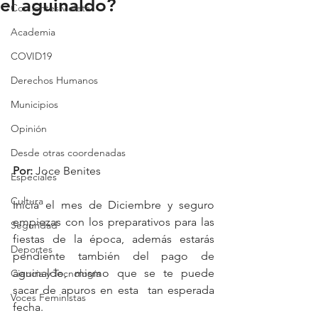
el aguinaldo?
Con lentes violeta
Academia
COVID19
Derechos Humanos
Municipios
Opinión
Desde otras coordenadas
Por: 
Joce Benites 
Especiales
Cultura
Inicia el mes de Diciembre y seguro 
empiezas con los preparativos para las 
Seguridad
fiestas de la época, además estarás 
Deportes
pendiente también del pago de 
aguinaldo, mismo que se te puede 
Ciencia y Tecnología
sacar de apuros en esta  tan esperada 
Voces Feministas
fecha.