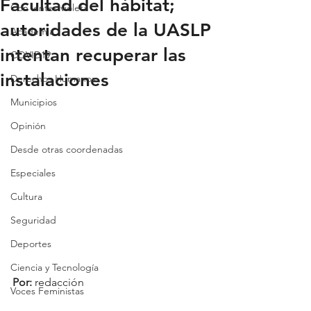
Facultad del hábitat;
Con lentes violeta
autoridades de la UASLP
Academia
intentan recuperar las
COVID19
instalaciones
Derechos Humanos
Municipios
Opinión
Desde otras coordenadas
Especiales
Cultura
Seguridad
Deportes
Ciencia y Tecnología
Por: 
redacción
Voces Feministas