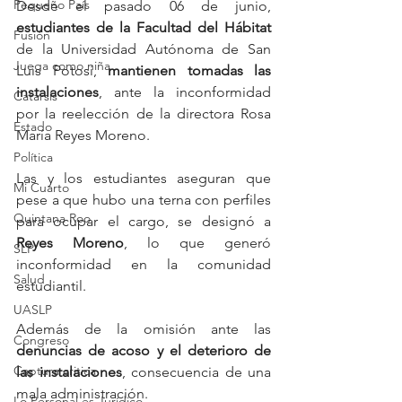
Pequeño País
Desde el pasado 06 de junio,
estudiantes de la Facultad del Hábitat
Fusión
de la Universidad Autónoma de San 
Juega como niña
Luis Potosí, 
mantienen tomadas las 
instalaciones
, ante la inconformidad 
Catarsis
por la reelección de la directora Rosa 
Estado
María Reyes Moreno.
Política
Las y los estudiantes aseguran que 
Mi Cuarto
pese a que hubo una terna con perfiles 
Quintana Roo
para ocupar el cargo, se designó a 
Reyes Moreno
, lo que generó 
SLP
inconformidad en la comunidad 
Salud
estudiantil. 
UASLP
Además de la omisión ante las 
Congreso
denuncias de acoso y el deterioro de 
Captura critica
las instalaciones
, consecuencia de una 
mala administración. 
Lo Personal es Jurídico