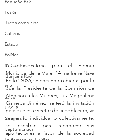
Pequeño País
Fusión
Juega como niña
Catarsis
Estado
Política
La convocatoria para el Premio 
Mi Cuarto
Municipal de la Mujer “Alma Irene Nava 
Quintana Roo
Bello” 2026, se encuentra abierta, por lo 
SLP
que la Presidenta de la Comisión de 
Atención a las Mujeres, Luz Magdalena 
Salud
Cisneros Jiménez, reiteró la invitación 
UASLP
para que este sector de la población, ya 
sea en lo individual o colectivamente, 
Congreso
se inscriban para reconocer sus 
Captura critica
aportaciones a favor de la sociedad 
Lo Personal es Jurídico