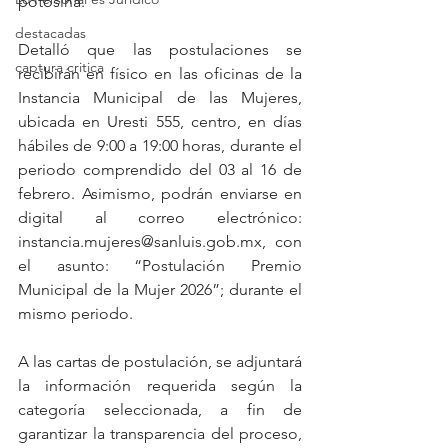
potosina.
destacadas
Detalló que las postulaciones se 
captura critica
recibirán en físico en las oficinas de la 
Instancia Municipal de las Mujeres, 
ubicada en Uresti 555, centro, en días 
hábiles de 9:00 a 19:00 horas, durante el 
periodo comprendido del 03 al 16 de 
febrero. Asimismo, podrán enviarse en 
digital al correo electrónico: 
instancia.mujeres@sanluis.gob.mx, con 
el asunto: “Postulación Premio 
Municipal de la Mujer 2026”; durante el 
mismo periodo.
A las cartas de postulación, se adjuntará 
la información requerida según la 
categoría seleccionada, a fin de 
garantizar la transparencia del proceso, 