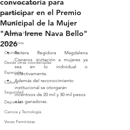
convocatoria para
Con lentes violeta
participar en el Premio
Academia
Municipal de la Mujer
COVID19
"Alma Irene Nava Bello"
Derechos Humanos
2026
Municipios
Opinión
Reitera Regidora Magdalena 
Cisneros invitación a mujeres ya 
Desde otras coordenadas
sea en lo individual o 
Especiales
colectivamente.
Además del reconocimiento 
Cultura
institucional se otorgarán 
Seguridad
incentivos de 20 mil y 30 mil pesos 
a las ganadoras.
Deportes
Ciencia y Tecnología
Voces Feministas