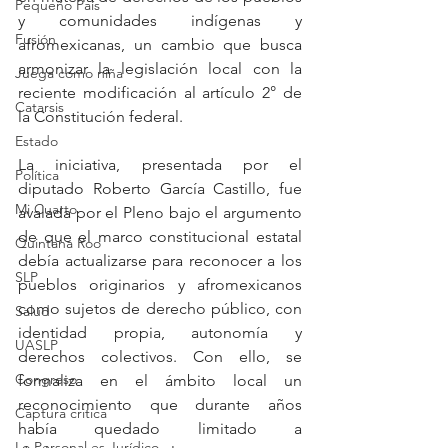
Pequeño País
y comunidades indígenas y 
Fusión
afromexicanas, un cambio que busca 
armonizar la legislación local con la 
Juega como niña
reciente modificación al artículo 2° de 
Catarsis
la Constitución federal.
Estado
La iniciativa, presentada por el 
Política
diputado Roberto García Castillo, fue 
Mi Cuarto
avalada por el Pleno bajo el argumento 
de que el marco constitucional estatal 
Quintana Roo
debía actualizarse para reconocer a los 
SLP
pueblos originarios y afromexicanos 
como sujetos de derecho público, con 
Salud
identidad propia, autonomía y 
UASLP
derechos colectivos. Con ello, se 
Congreso
formaliza en el ámbito local un 
reconocimiento que durante años 
Captura critica
había quedado limitado a 
Lo Personal es Jurídico