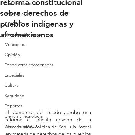
reforma constitucional
Con lentes violeta
sobre derechos de
Academia
pueblos indígenas y
COVID19
afromexicanos
Derechos Humanos
Municipios
Opinión
Desde otras coordenadas
Especiales
Cultura
Seguridad
Deportes
El Congreso del Estado aprobó una 
Ciencia y Tecnología
reforma al artículo noveno de la 
Voces Feministas
Constitución Política de San Luis Potosí 
en materia de derechos de los pueblos 