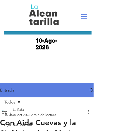
10-Ago-
2026
Entrada
Todos
La Rata
Todos
27 oct 2025
2 min de lectura
Con Aida Cuevas y la
Ayuntamientos