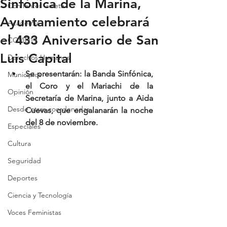
Sinfónica de la Marina,
Con lentes violeta
Ayuntamiento celebrará
Academia
el 433 Aniversario de San
COVID19
Luis Capital
Derechos Humanos
Se presentarán: la Banda Sinfónica, 
Municipios
el Coro y el Mariachi de la 
Opinión
Secretaría de Marina, junto a Aida 
Desde otras coordenadas
Cuevas, que engalanarán la noche 
del 8 de noviembre.
Especiales
Cultura
Seguridad
Deportes
Ciencia y Tecnología
Voces Feministas