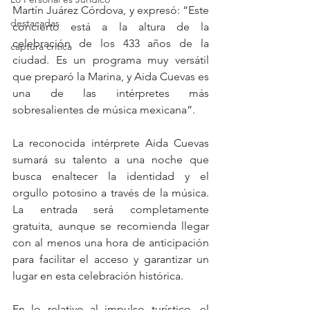
Martín Juárez Córdova, y expresó: “Este 
destacadas
concierto está a la altura de la 
celebración de los 433 años de la 
captura critica
ciudad. Es un programa muy versátil 
que preparó la Marina, y Aida Cuevas es 
una de las intérpretes más 
sobresalientes de música mexicana”.
La reconocida intérprete Aida Cuevas 
sumará su talento a una noche que 
busca enaltecer la identidad y el 
orgullo potosino a través de la música. 
La entrada será completamente 
gratuita, aunque se recomienda llegar 
con al menos una hora de anticipación 
para facilitar el acceso y garantizar un 
lugar en esta celebración histórica.
En lo relativo al impulso turístico, el 