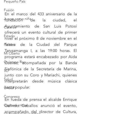
Pequeño País
Fusión
En el marco del 433 aniversario de la 
Juega como niña
fundación de la ciudad, el 
Ayuntamiento de San Luis Potosí 
Catarsis
ofrecerá un evento cultural de primer 
Estado
nivel el próximo 8 de noviembre en el 
Teatro de la Ciudad del Parque 
Política
Tangamanga I, a las 19:00 horas. El 
Mi Cuarto
programa estará encabezado por Aida 
Quintana Roo
Cuevas, acompañada por la Banda 
Sinfónica de la Secretaría de Marina, 
SLP
junto con su Coro y Mariachi, quienes 
Salud
interpretarán desde música clásica 
hasta popular.
UASLP
Congreso
En rueda de prensa el alcalde Enrique 
Captura critica
Galindo Ceballos anunció el evento, 
acompañado del director de Cultura, 
Lo Personal es Jurídico