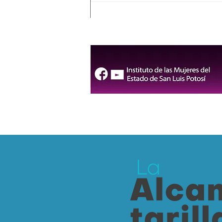
DIF Municipal consolida
atención especializada en
salud mental para las
familias de San Luis Capital