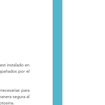
est instalado en 
mpañados por el 
necesarias para 
anera segura al 
otosina.