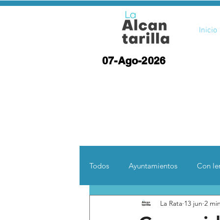
Inicio
07-Ago-2026
Todos
Ayuntamientos
Con len
La Rata
13 jun
2 min
Opinión
Desde otras coord