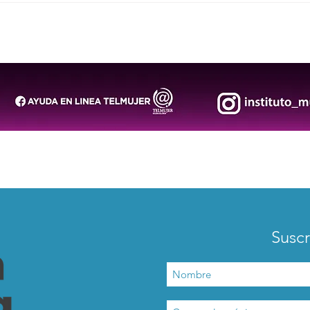
Invita Gobierno de la
DIF 
Capital al 3er Seminario de
Reye
Empresas Sostenibles 2026
202
Suscr