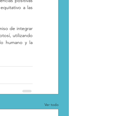
ncias positivas 
equitativo a las 
iso de integrar 
tosí, utilizando 
lo humano y la 
Ver todo