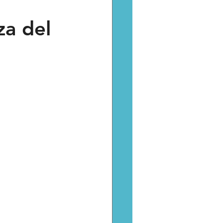
za del
Catarsis
Estado
aptura critica