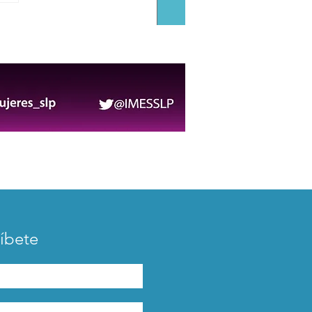
Municipal corona a
s Adultos Mayores
6-2027
íbete