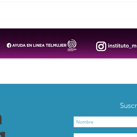
DIF Municipal consolida
Invi
atención especializada en
Capi
salud mental para las
Empr
familias de San Luis Capital
Suscr