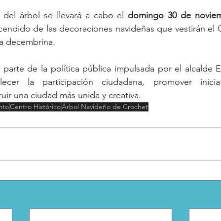
l del árbol se llevará a cabo el 
domingo 30 de noviemb
cendido de las decoraciones navideñas que vestirán el C
a decembrina.
parte de la política pública impulsada por el alcalde E
ecer la participación ciudadana, promover iniciati
ruir una ciudad más unida y creativa.
nto
Centro Histórico
Árbol Navideño de Crochet