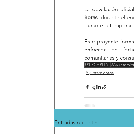
La develación oficia
horas
, durante el en
durante la temporad
Este proyecto forma 
enfocada en fortal
comunitarias y const
#SLPCAPITAL
#Ayuntamie
Ayuntamientos
Entradas recientes