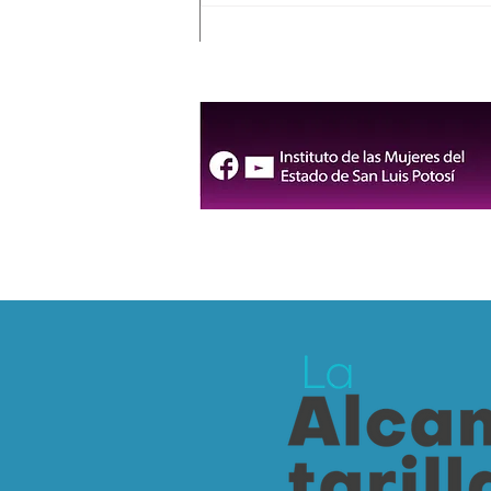
San Luis Capital impulsa
espacios turísticos más
inclusivos y libres de
discriminación