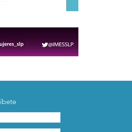
ta Gobierno de la
tal al 3er Seminario de
esas Sostenibles 2026
íbete