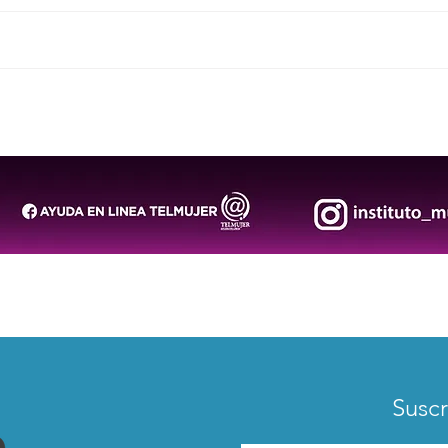
Invita Gobierno de la
DIF 
Capital al 3er Seminario de
Reye
Empresas Sostenibles 2026
202
Suscr