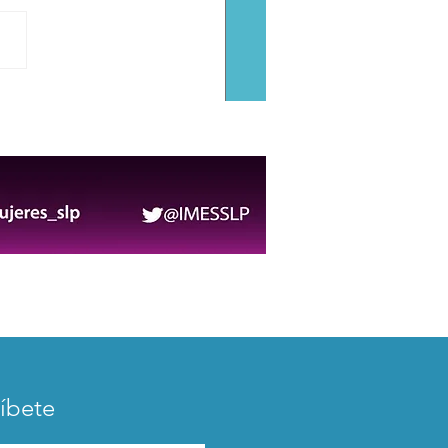
Municipal corona a
s Adultos Mayores
6-2027
íbete