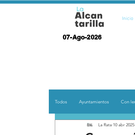
Inicio
07-Ago-2026
Todos
Ayuntamientos
Con len
La Rata
10 abr 2025
Opinión
Desde otras coord