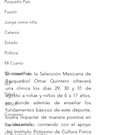
Pequeño País
Fusión
Juega como niña
Catarsis
Estado
Política
Mi Cuarto
Quintana Roo
El coach de la Selección Mexicana de 
Basquetbol Omar Quintero ofrecerá 
SLP
una clínica los días 29, 30 y 31 de 
Salud
agosto a niñas y niños de 6 a 17 años, 
en donde además de enseñar los 
UASLP
fundamentos básicos de este deporte, 
Congreso
busca impactar de manera positiva en 
su desarrollo, contando con el apoyo 
Captura critica
del Instituto Potosino de Cultura Física 
Lo Personal es Jurídico