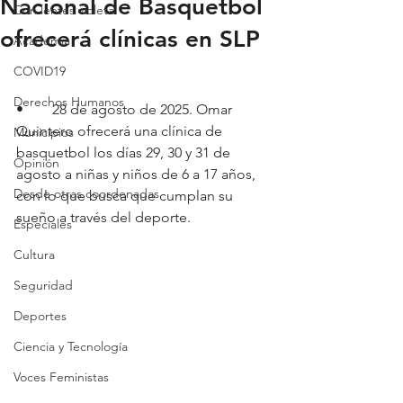
Nacional de Basquetbol
Con lentes violeta
ofrecerá clínicas en SLP
Academia
COVID19
Derechos Humanos
•	28 de agosto de 2025. Omar 
Quintero ofrecerá una clínica de 
Municipios
basquetbol los días 29, 30 y 31 de 
Opinión
agosto a niñas y niños de 6 a 17 años, 
Desde otras coordenadas
con lo que busca que cumplan su 
sueño a través del deporte.
Especiales
Cultura
Seguridad
Deportes
Ciencia y Tecnología
Voces Feministas