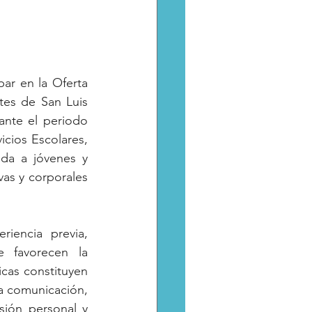
ar en la Oferta 
es de San Luis 
ante el periodo 
cios Escolares, 
da a jóvenes y 
vas y corporales 
encia previa, 
 favorecen la 
icas constituyen 
a comunicación, 
ión personal y 