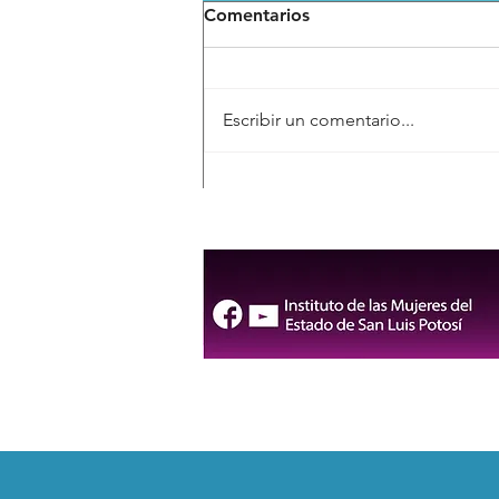
Comentarios
Escribir un comentario...
San Luis Potosí llevará la
riqueza de sus pueblos
originarios al Festival
“Tlajtoli”