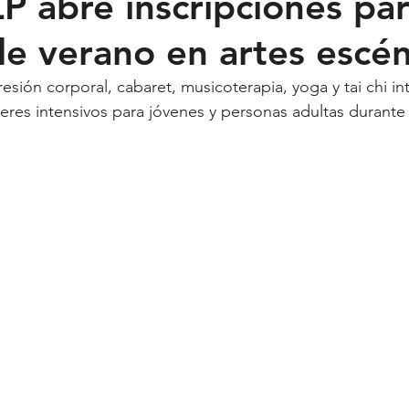
 abre inscripciones par
 de verano en artes escén
Feministas
Pequeño País
Fusión
Juega como niña
esión corporal, cabaret, musicoterapia, yoga y tai chi in
eres intensivos para jóvenes y personas adultas durante 
ntana Roo
SLP
Salud
UASLP
Congreso
C
acadas
captura critica