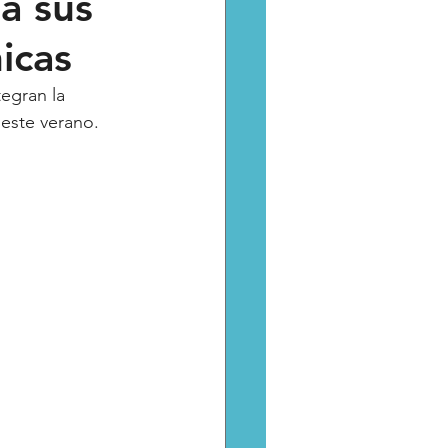
a sus
icas
Catarsis
Estado
tegran la 
este verano. 
aptura critica