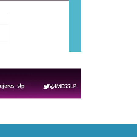
Luis Potosí conmemora
ía Internacional de los
los Indígenas con una
ada cultural en Axtla