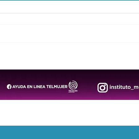
La Posadera llega al Museo
San 
Federico Silva con una
el D
divertida crítica al poder y
Pueb
los roles de género
jorn