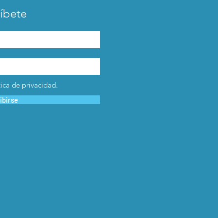
íbete
tica de privacidad.
ibirse