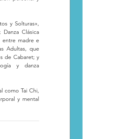
os y Solturas», 
 Danza Clásica 
o entre madre e 
s Adultas, que 
s de Cabaret; y 
logía y danza 
l como Tai Chi, 
poral y mental 