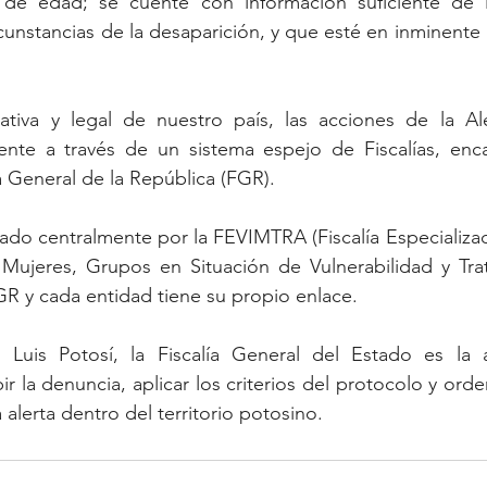
e edad; se cuente con información suficiente de la
cunstancias de la desaparición, y que esté en inminente p
ativa y legal de nuestro país, las acciones de la A
ente a través de un sistema espejo de Fiscalías, enca
ía General de la República (FGR). 
do centralmente por la FEVIMTRA (Fiscalía Especializad
s Mujeres, Grupos en Situación de Vulnerabilidad y Tra
GR y cada entidad tiene su propio enlace. 
Luis Potosí, la Fiscalía General del Estado es la a
r la denuncia, aplicar los criterios del protocolo y orden
 alerta dentro del territorio potosino.