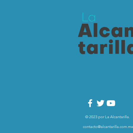
© 2023 por La Alcantarilla.
contacto@alcantarilla.com.mx