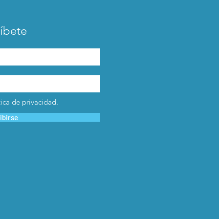
íbete
tica de privacidad.
ibirse