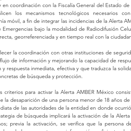
y en coordinación con la Fiscalía General del Estado de S
icen los mecanismos tecnológicos necesarios con l
a móvil, a fin de integrar las incidencias de la Alerta 
e Emergencias bajo la modalidad de Radiodifusión Celul
ecta, georreferenciada y en tiempo real con la ciudadan
alecer la coordinación con otras instituciones de segurid
l flujo de información y mejorando la capacidad de respue
 y respuesta inmediata, efectiva y que traduzca la solida
concretas de búsqueda y protección.
 criterios para activar la Alerta AMBER México consist
de la desaparición de una persona menor de 18 años de e
diata de las autoridades de la entidad en donde ocurrió 
rategia de búsqueda implicará la activación de la Alerta o
s; previa la activación, se verifica que la persona de