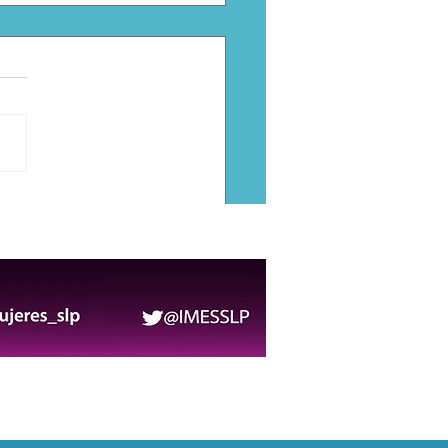
or Serrano se excusa de
omisión Especial de
ción a Periodistas; pide
vo de otra fuerza
ica