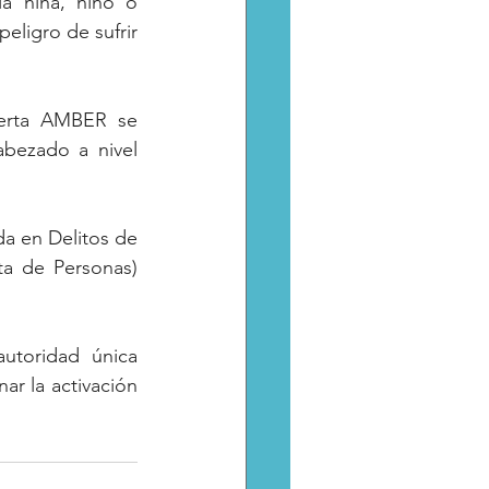
 niña, niño o 
eligro de sufrir 
lerta AMBER se 
bezado a nivel 
a en Delitos de 
ta de Personas) 
utoridad única 
ar la activación 