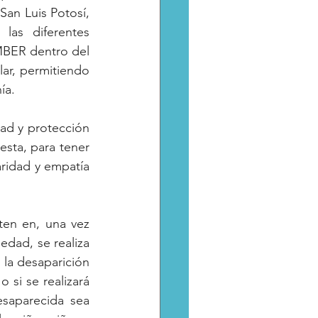
an Luis Potosí, 
as diferentes 
AMBER dentro del 
ar, permitiendo 
ía.
ad y protección 
sta, para tener 
ridad y empatía 
en en, una vez 
dad, se realiza 
la desaparición 
 si se realizará 
saparecida sea 