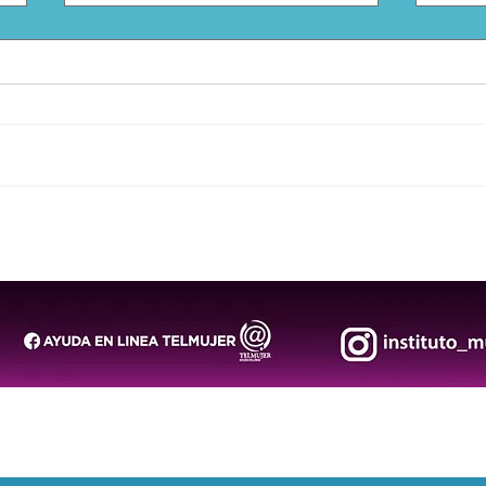
Proponen exhorto para
Héct
revisar condiciones
la C
laborales de periodistas en
Aten
San Luis Potosí
rele
polít