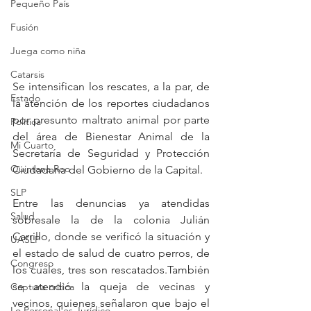
Pequeño País
Fusión
Juega como niña
Catarsis
Se intensifican los rescates, a la par, de 
Estado
la atención de los reportes ciudadanos 
por presunto maltrato animal por parte 
Política
del área de Bienestar Animal de la 
Mi Cuarto
Secretaría de Seguridad y Protección 
Quintana Roo
Ciudadana del Gobierno de la Capital.
SLP
Entre las denuncias ya atendidas 
Salud
sobresale la de la colonia Julián 
Carrillo, donde se verificó la situación y 
UASLP
el estado de salud de cuatro perros, de 
Congreso
los cuales, tres son rescatados.También 
se atendió la queja de vecinas y 
Captura critica
vecinos, quienes señalaron que bajo el 
Lo Personal es Jurídico