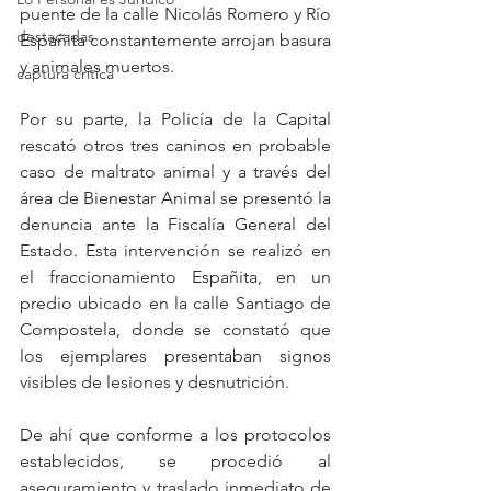
puente de la calle Nicolás Romero y Río 
destacadas
Españita constantemente arrojan basura 
y animales muertos.
captura critica
Por su parte, la Policía de la Capital 
rescató otros tres caninos en probable 
caso de maltrato animal y a través del 
área de Bienestar Animal se presentó la 
denuncia ante la Fiscalía General del 
Estado. Esta intervención se realizó en 
el fraccionamiento Españita, en un 
predio ubicado en la calle Santiago de 
Compostela, donde se constató que 
los ejemplares presentaban signos 
visibles de lesiones y desnutrición.
De ahí que conforme a los protocolos 
establecidos, se procedió al 
aseguramiento y traslado inmediato de 