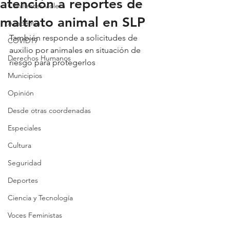
atención a reportes de
Con lentes violeta
maltrato animal en SLP
Academia
También responde a solicitudes de 
COVID19
auxilio por animales en situación de 
Derechos Humanos
riesgo para protegerlos
Municipios
Opinión
Desde otras coordenadas
Especiales
Cultura
Seguridad
Deportes
Ciencia y Tecnología
Voces Feministas