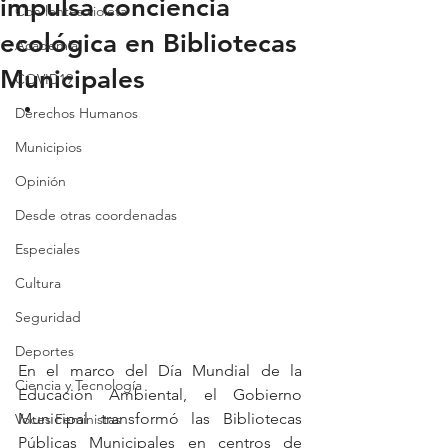
impulsa conciencia
Con lentes violeta
ecológica en Bibliotecas
Academia
Municipales
COVID19
Derechos Humanos
Municipios
Opinión
Desde otras coordenadas
Especiales
Cultura
Seguridad
Deportes
En el marco del Día Mundial de la 
Ciencia y Tecnología
Educación Ambiental, el Gobierno 
Municipal transformó las Bibliotecas 
Voces Feministas
Públicas Municipales en centros de 