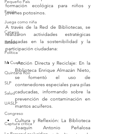
Pequeño País
formación ecológica para niños y 
Fusión
jóvenes potosinos.
Juega como niña
A través de la Red de Bibliotecas, se 
Catarsis
realizaron actividades estratégicas 
enfocadas en la sostenibilidad y la 
Estado
participación ciudadana:
Política
Mi Cuarto
 Acción Directa y Reciclaje: En la 
Biblioteca Enrique Almazán Nieto, 
Quintana Roo
se fomentó el uso de 
SLP
contenedores especiales para pilas 
caducadas, informando sobre la 
Salud
prevención de contaminación en 
UASLP
mantos acuíferos.
Congreso
Cultura y Reflexión: La Biblioteca 
Captura critica
Joaquín Antonio Peñalosa 
Lo Personal es Jurídico