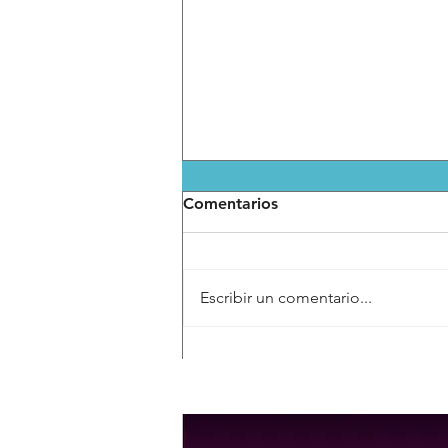
Comentarios
Escribir un comentario...
San Luis Capital impulsa
espacios turísticos más
inclusivos y libres de
discriminación