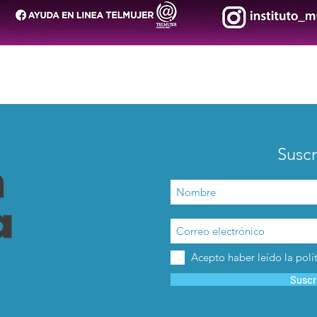
Suscr
Acepto haber leído la polí
Suscr