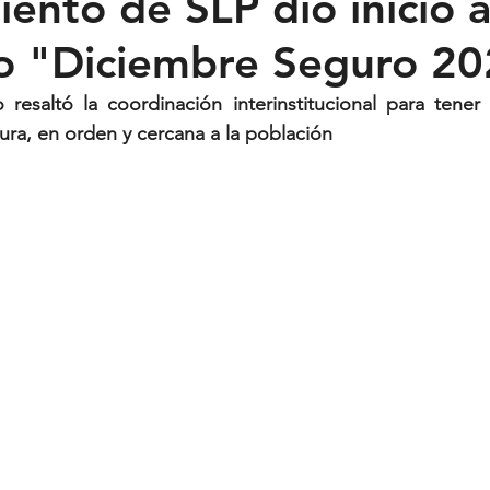
ento de SLP dió inicio a
o "Diciembre Seguro 2
Feministas
Pequeño País
Fusión
Juega como niña
 resaltó la coordinación interinstitucional para tene
ra, en orden y cercana a la población
ntana Roo
SLP
Salud
UASLP
Congreso
C
acadas
captura critica