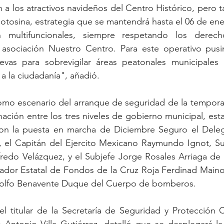
a los atractivos navideños del Centro Histórico, pero t
potosina, estrategia que se mantendrá hasta el 06 de ene
n multifuncionales, siempre respetando los derec
 asociación Nuestro Centro. Para este operativo pus
vas para sobrevigilar áreas peatonales municipales c
a la ciudadanía", añadió. 
como escenario del arranque de seguridad de la tempora
ación entre los tres niveles de gobierno municipal, estat
ron la puesta en marcha de Diciembre Seguro el Dele
z, el Capitán del Ejercito Mexicano Raymundo Ignot, Su
redo Velázquez, y el Subjefe Jorge Rosales Arriaga de la
ador Estatal de Fondos de la Cruz Roja Ferdinad Main
olfo Benavente Duque del Cuerpo de bomberos. 
el titular de la Secretaría de Seguridad y Protección 