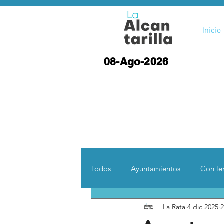
Inicio
08-Ago-2026
Todos
Ayuntamientos
Con len
La Rata
4 dic 2025
2
Opinión
Desde otras coord