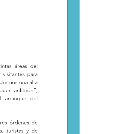
ntas áreas del 
isitantes para 
remos una alta 
en anfitrión”, 
 arranque del 
tres órdenes de 
, turistas y de 