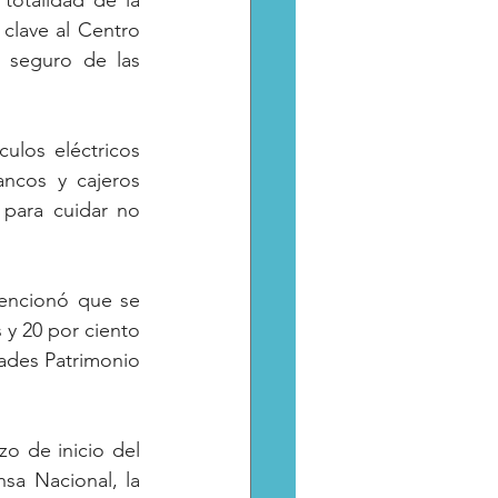
totalidad de la 
clave al Centro 
 seguro de las 
ulos eléctricos 
ncos y cajeros 
para cuidar no 
mencionó que se 
 y 20 por ciento 
dades Patrimonio 
o de inicio del 
a Nacional, la 