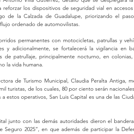
 Antonio Villa Gutiérrez, detalló que se desplegará la 
a reforzar los dispositivos de seguridad vial en accesos 
rgo de la Calzada de Guadalupe, priorizando el paso
 flujo ordenado de automovilistas. 
rridos permanentes con motocicletas, patrullas y vehíc
s y adicionalmente, se fortalecerá la vigilancia en ba
 de patrullaje, principalmente nocturno, en colonias, 
no la vida humana. 
rectora de Turismo Municipal, Claudia Peralta Antiga, 
l turistas, de los cuales, 80 por ciento serán nacionales
s a estos operativos, San Luis Capital es una de las Ciu
ital junto con las demás autoridades dieron el banderaz
e Seguro 2025”, en que además de participar la Defens