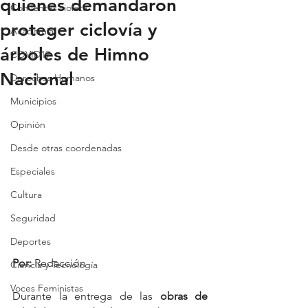
quienes demandaron
Con lentes violeta
proteger ciclovía y
Academia
árboles de Himno
COVID19
Nacional
Derechos Humanos
Municipios
Opinión
Desde otras coordenadas
Especiales
Cultura
Seguridad
Deportes
Por:
 Redacción
Ciencia y Tecnología
Voces Feministas
Durante la entrega de las 
obras de 