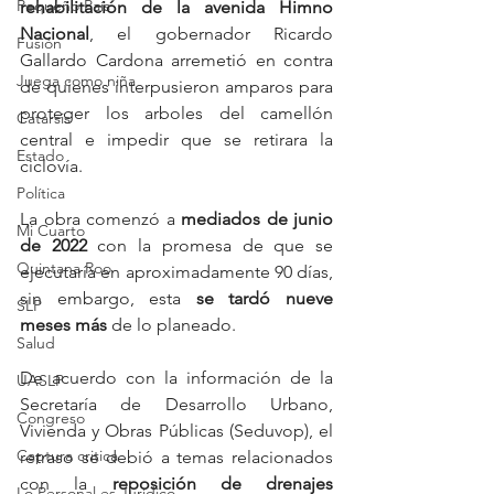
Pequeño País
rehabilitación de la avenida Himno 
Nacional
, el gobernador Ricardo 
Fusión
Gallardo Cardona arremetió en contra 
Juega como niña
de quienes interpusieron amparos para 
proteger los arboles del camellón 
Catarsis
central e impedir que se retirara la 
Estado
ciclovía. 
Política
La obra comenzó a 
mediados de junio 
Mi Cuarto
de 2022
 con la promesa de que se 
Quintana Roo
ejecutaría en aproximadamente 90 días, 
sin embargo, esta 
se tardó nueve 
SLP
meses más
 de lo planeado.
Salud
De acuerdo con la información de la 
UASLP
Secretaría de Desarrollo Urbano, 
Congreso
Vivienda y Obras Públicas (Seduvop), el 
Captura critica
retraso se debió a temas relacionados 
con la 
reposición de drenajes 
Lo Personal es Jurídico