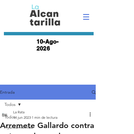
10-Ago-
2026
Entrada
Todos
La Rata
Todos
14 jun 2023
1 min de lectura
Arremete Gallardo contra
Ayuntamientos