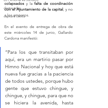
colapsados
 y la 
falta de coordinación 
destacadas
con el Ayuntamiento de la capital
, y no 
a los amparos.
captura critica
En el evento de entrega de obra de 
este miércoles 14 de junio, Gallardo 
Cardona manifestó:
“Para los que transitaban por 
aquí, era un martirio pasar por 
Himno Nacional y hoy que está 
nueva fue gracias a la paciencia 
de todos ustedes, porque hubo 
gente que estuvo chingue, y 
chingue, y chingue, para que no 
se hiciera la avenida, hasta 