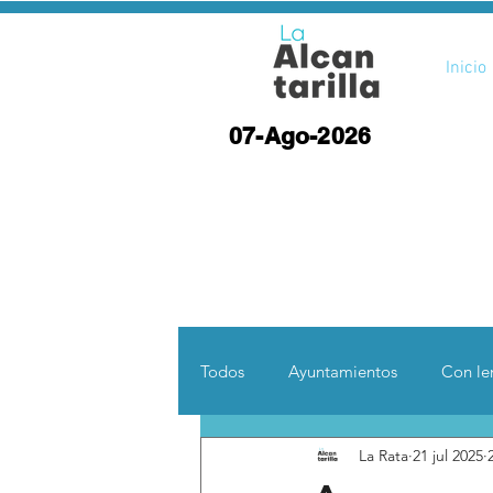
Inicio
07-Ago-2026
Todos
Ayuntamientos
Con len
La Rata
21 jul 2025
Opinión
Desde otras coord