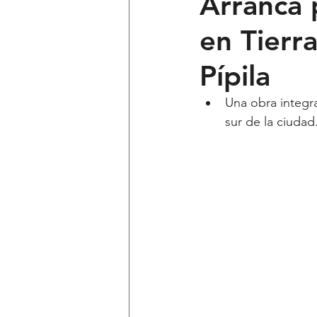
Arranca 
en Tierra
Ciencia y Tecnología
Voces 
Pípila
Política
Mi Cuarto
Qui
Una obra integra
sur de la ciudad
Lo Personal es Jurídico
dest