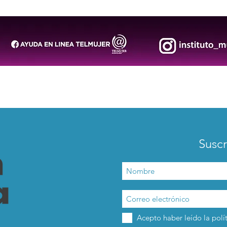
Empresas Sostenibles 2026
202
Suscr
Acepto haber leído la polí