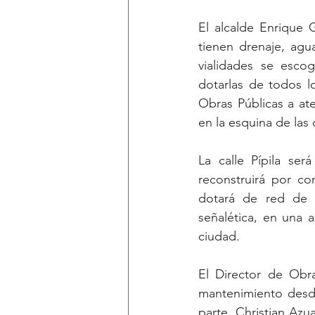
El alcalde Enrique 
tienen drenaje, agua
vialidades se esc
dotarlas de todos lo
Obras Públicas a at
en la esquina de las 
La calle Pípila ser
reconstruirá por co
dotará de red de a
señalética, en una 
ciudad.
El Director de Obra
mantenimiento desde
parte, Christian Azua