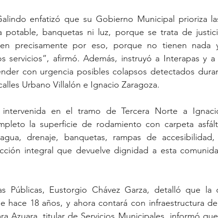
Galindo enfatizó que su Gobierno Municipal prioriza la
 potable, banquetas ni luz, porque se trata de justicia
ogen precisamente por eso, porque no tienen nada 
s servicios”, afirmó. Además, instruyó a Interapas y a 
ender con urgencia posibles colapsos detectados durant
calles Urbano Villalón e Ignacio Zaragoza.
á intervenida en el tramo de Tercera Norte a Ignaci
mpleto la superficie de rodamiento con carpeta asfálti
gua, drenaje, banquetas, rampas de accesibilidad, 
acción integral que devuelve dignidad a esta comunidad
s Públicas, Eustorgio Chávez Garza, detalló que la o
 hace 18 años, y ahora contará con infraestructura de 
ra Azuara, titular de Servicios Municipales, informó que