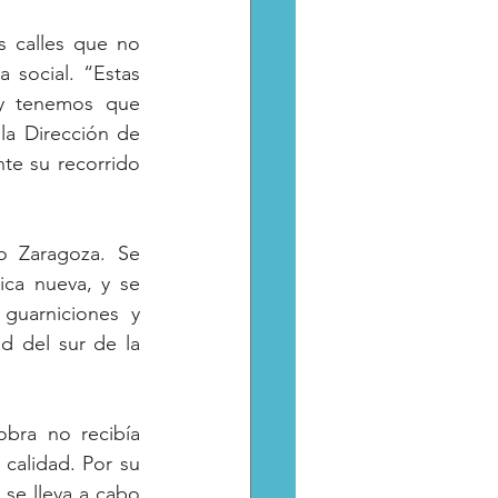
s calles que no 
 social. “Estas 
y tenemos que 
la Dirección de 
e su recorrido 
o Zaragoza. Se 
ca nueva, y se 
guarniciones y 
 del sur de la 
bra no recibía 
calidad. Por su 
 se lleva a cabo 