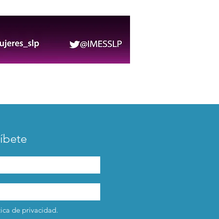
6-2027
íbete
tica de privacidad.