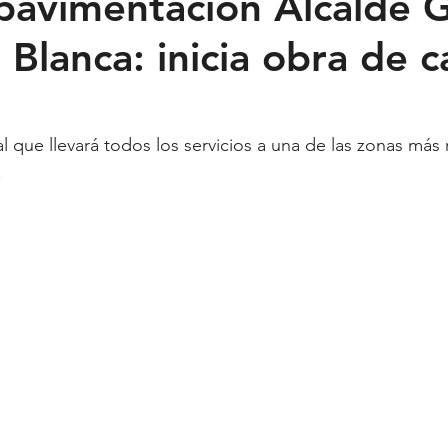
pavimentación Alcalde 
 Blanca: inicia obra de c
Feministas
Pequeño País
Fusión
Juega como niña
ntana Roo
SLP
Salud
UASLP
Congreso
C
l que llevará todos los servicios a una de las zonas más
.
acadas
captura critica