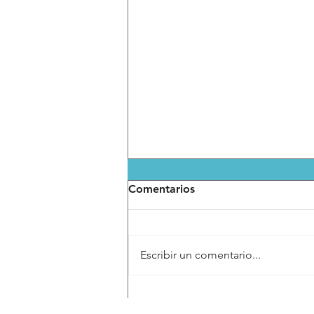
Comentarios
Escribir un comentario...
DIF Municipal consolida
atención especializada en