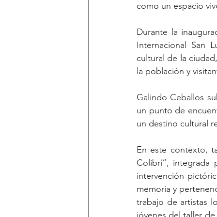
como un espacio vivo 
Durante la inaugurac
Internacional San L
cultural de la ciuda
la población y visit
Galindo Ceballos sub
un punto de encuent
un destino cultural r
En este contexto, t
Colibrí”, integrada
intervención pictór
memoria y pertenenci
trabajo de artistas 
jóvenes del taller d