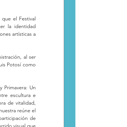
que el Festival 
r la identidad 
es artísticas a 
tración, al ser 
is Potosí como 
y Primavera: Un 
re escultura e 
 de vitalidad, 
uestra reúne el 
articipación de 
rido visual que 