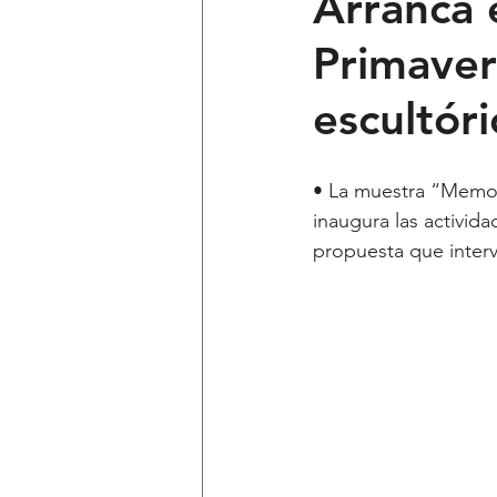
Arranca e
Primaver
Ciencia y Tecnología
Voces 
escultóri
Política
Mi Cuarto
Qui
• La muestra “Memor
inaugura las activid
Lo Personal es Jurídico
dest
propuesta que inter