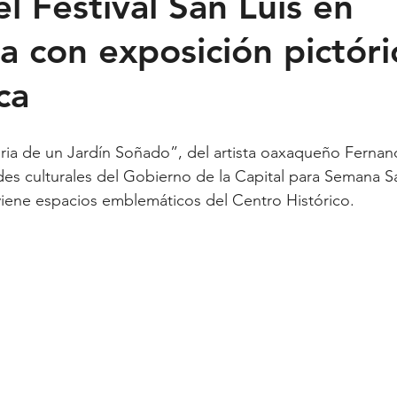
l Festival San Luis en
a con exposición pictóri
Feministas
Pequeño País
Fusión
Juega como niña
ca
ntana Roo
SLP
Salud
UASLP
Congreso
C
ia de un Jardín Soñado”, del artista oaxaqueño Fernand
ades culturales del Gobierno de la Capital para Semana S
acadas
captura critica
viene espacios emblemáticos del Centro Histórico.