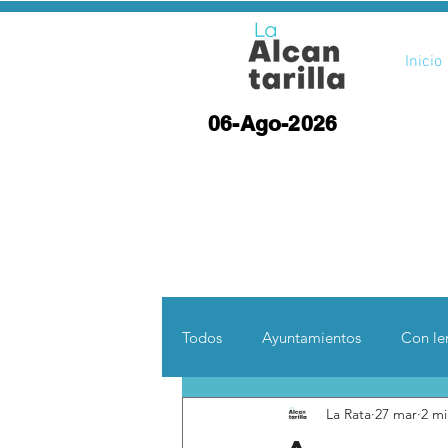
Inicio
06-Ago-2026
Todos
Ayuntamientos
Con len
La Rata
27 mar
2 mi
Opinión
Desde otras coord