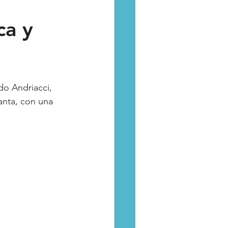
ca y
Catarsis
Estado
aptura critica
o Andriacci, 
anta, con una 