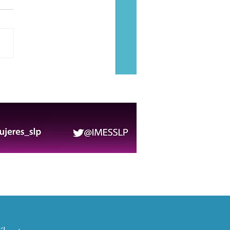
Municipal corona a
s Adultos Mayores
6-2027