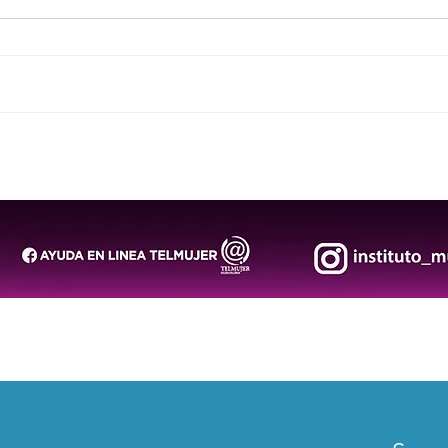
San Luis Potosí conmemora
DIF 
el Día Internacional de los
Reye
Pueblos Indígenas con una
202
jornada cultural en Axtla