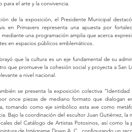
para el arte y la convivencia.
ión de la exposición, el Presidente Municipal destacó 
uis en Primavers representa una apuesta por fortalece
d, mediante una programación amplia que acerca expresion
antes en espacios públicos emblemáticos.
rayó que la cultura es un eje fundamental de su adminis
ro que promueve la cohesión social y proyecta a San Lu
elevante a nivel nacional.
ambién se presenta la exposición colectiva “Identidad 
 por once piezas de mediano formato que dialogan ent
ica, tomando como eje simbólico esta ave como metáfora
a. Bajo la coordinación del escultor Juan Gutiérrez, la m
locales del Catálogo de Artistas Potosinos, así como la p
e pintura de Intégrame Down A. C., configurando un recor