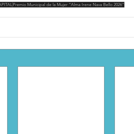
APITAL
Premio Municipal de la Mujer “Alma Irene Nava Bello 2026”