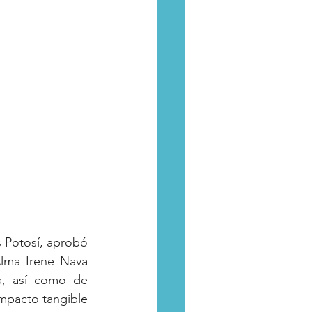
 Potosí, aprobó 
lma Irene Nava 
a, así como de 
mpacto tangible 