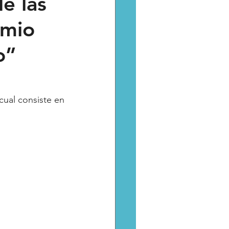
e las
emio
Catarsis
Estado
o”
aptura critica
cual consiste en 