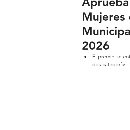
Aprueba 
Mujeres 
Ciencia y Tecnología
Voces 
Municipa
Política
Mi Cuarto
Qui
2026
El premio se ent
Lo Personal es Jurídico
dest
dos categorías: 