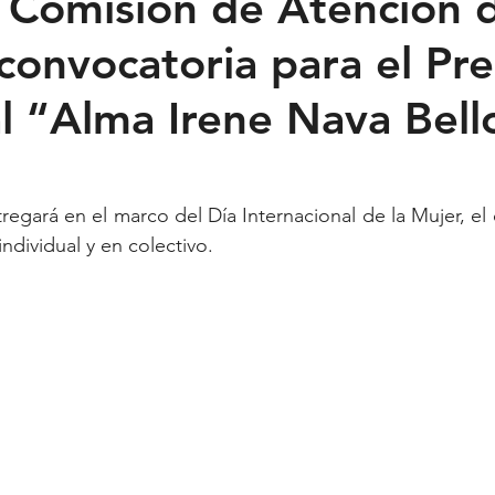
Comisión de Atención d
convocatoria para el Pr
Feministas
Pequeño País
Fusión
Juega como niña
l “Alma Irene Nava Bell
ntana Roo
SLP
Salud
UASLP
Congreso
C
regará en el marco del Día Internacional de la Mujer, el 
acadas
captura critica
individual y en colectivo.