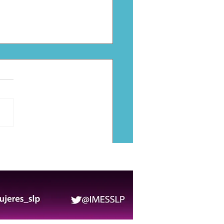
les caídos,
arcamientos e
daciones: así atendió
cción Civil las lluvias
LP