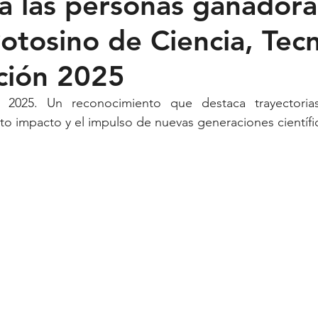
a las personas ganadora
otosino de Ciencia, Tec
Feministas
Pequeño País
Fusión
Juega como niña
ción 2025
ntana Roo
SLP
Salud
UASLP
Congreso
C
to impacto y el impulso de nuevas generaciones científi
acadas
captura critica