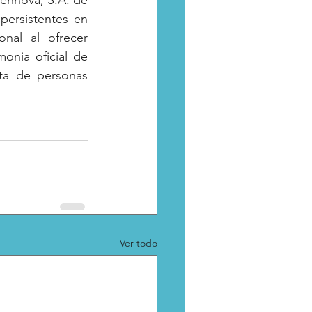
ennova, S.A. de 
persistentes en 
nal al ofrecer 
onia oficial de 
ta de personas 
Ver todo