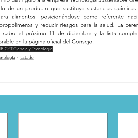
emio distinguió a la empresa Tecnología Sustentable Gre
ollo de un producto que sustituye sustancias químicas 
para alimentos, posicionándose como referente nacio
luoropolímeros y reducir riesgos para la salud. La cerem
a cabo el próximo 11 de diciembre y la lista comple
nible en la página oficial del Consejo.
IPICYT
Ciencia y Tecnología
cnología
Estado