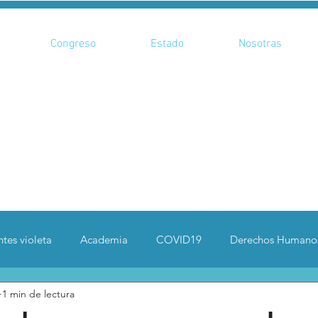
Congreso
Estado
Nosotras
tes violeta
Academia
COVID19
Derechos Humano
1 min de lectura
enadas
Especiales
Cultura
Seguridad
Deportes