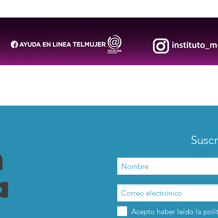
representa a México en el
el n
Panamericano de Ajedrez en
Circ
Colombia
Suscr
Acepto haber leído la polí