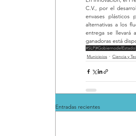
En Innovación, el Pr
C.V., por el desarr
envases plásticos 
alternativas a los f
entrega se llevará 
ganadoras está dispo
#SLP
#GobiernodelEstado
Municipios
Ciencia y Te
Entradas recientes