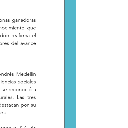
onas ganadoras 
nocimiento que 
dón reafirma el 
res del avance 
ndrés Medellín 
iencias Sociales 
se reconoció a 
ales. Las tres 
estacan por su 
tos.