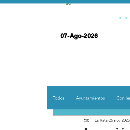
Inicio
07-Ago-2026
Todos
Ayuntamientos
Con len
La Rata
26 nov 2025
Opinión
Desde otras coord