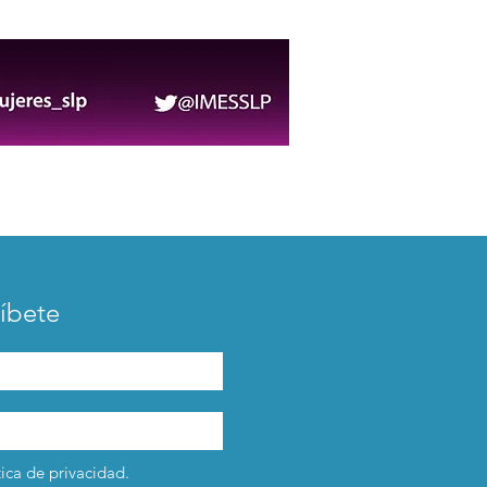
uevo paso a desnivel de
uito Potosí
íbete
tica de privacidad.