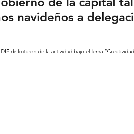
bierno de la capital tal
os navideños a delegac
Feministas
Pequeño País
Fusión
Juega como niña
ntana Roo
SLP
Salud
UASLP
Congreso
C
 DIF disfrutaron de la actividad bajo el lema “Creativid
acadas
captura critica