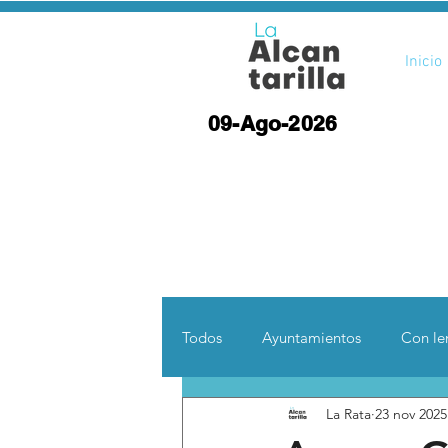
Inicio
09-Ago-2026
Todos
Ayuntamientos
Con len
La Rata
23 nov 2025
Opinión
Desde otras coord