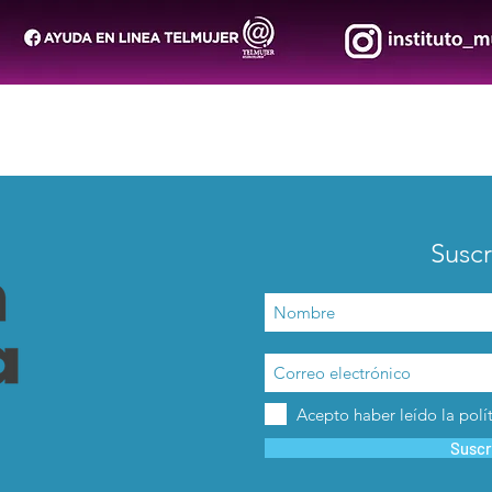
Suscr
Acepto haber leído la polí
Suscr