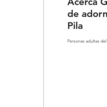
Acerca Go
de adorn
Ciencia y Tecnología
Voces 
Pila
Política
Mi Cuarto
Qui
Personas adultas del
Lo Personal es Jurídico
dest