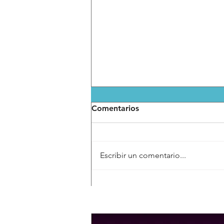
Comentarios
Escribir un comentario...
Marco Antonio Regil
participará en la Feria de
Proveeduría del Gobierno
de la Capital