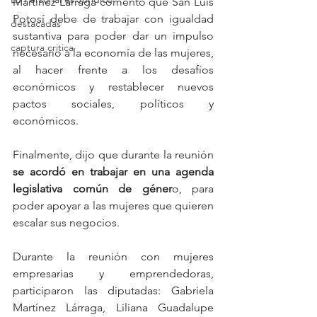
Martínez Lárraga comentó que San Luis 
Potosí debe de trabajar con igualdad 
destacadas
sustantiva para poder dar un impulso 
captura critica
necesario a la economía de las mujeres, 
al hacer frente a los desafíos 
económicos y restablecer nuevos 
pactos sociales, políticos y 
económicos.
Finalmente, dijo que durante la reunión 
se acordó en trabajar en una agenda 
legislativa común de géner
o, para 
poder apoyar a las mujeres que quieren 
escalar sus negocios.
Durante la reunión con mujeres 
empresarias y emprendedoras, 
participaron las diputadas: Gabriela 
Martínez Lárraga, Liliana Guadalupe 