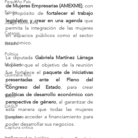
Pequeño País
de Mujeres Empresarias (AMEXME)
, con 
Fusión
el propósito de 
fortalecer el trabajo 
legislativo y crear en una agenda
 que 
Juega como niña
permita la integración de las mujeres 
Catarsis
en espacios públicos como el sector 
económico.
Estado
Política
La diputada 
Gabriela Martínez Lárraga
Mi Cuarto
explicó que el objetivo de la reunión 
fue fortalece el 
paquete de iniciativas 
Quintana Roo
presentadas ante el Pleno del 
SLP
Congreso del Estado
, para crear 
políticas de desarrollo económico con 
Salud
perspectiva de género
, al garantizar de 
UASLP
esta manera que todas las mujeres 
puedan acceder a financiamiento para 
Congreso
poder desarrollar sus negocios.
Captura critica
Lo Personal es Jurídico