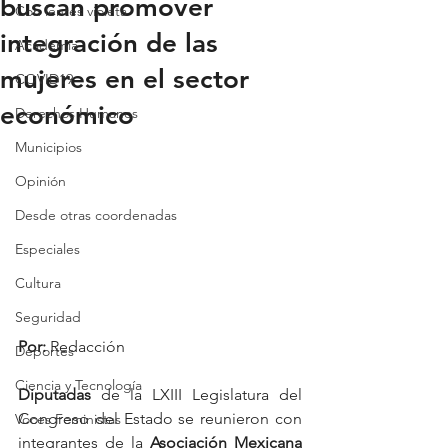
buscan promover
Con lentes violeta
integración de las
Academia
mujeres en el sector
COVID19
económico
Derechos Humanos
Municipios
Opinión
Desde otras coordenadas
Especiales
Cultura
Seguridad
Por: 
Redacción
Deportes
Ciencia y Tecnología
Diputadas
 de la LXIII Legislatura del 
Congreso del Estado se reunieron con 
Voces Feministas
integrantes de la 
Asociación Mexicana 